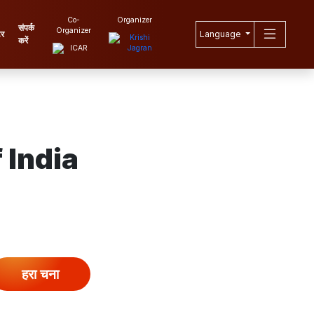
Co-
Organizer
संपर्क
Organizer
टर
Language
करें
 India
हरा चना