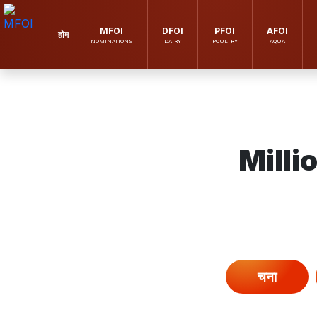
MFOI
DFOI
PFOI
AFOI
होम
NOMINATIONS
DAIRY
POULTRY
AQUA
Milli
चना