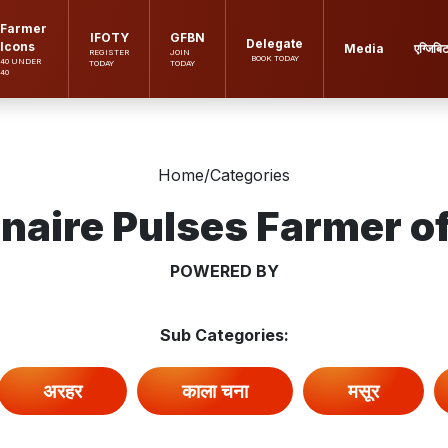
Farmer
IFOTY
GFBN
Delegate
Icons
Media
एग्जिबि
REGISTER
JOIN
BOOK TODAY
40 UNDER
TODAY
TODAY
40
Home
/
Categories
onaire Pulses Farmer of
POWERED BY
Sub Categories:
अरहर
काला चना
मसूर
}