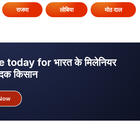
राजमा
लोबिया
मोठ दाल
today for भारत के मिलेनियर
ादक किसान
Now