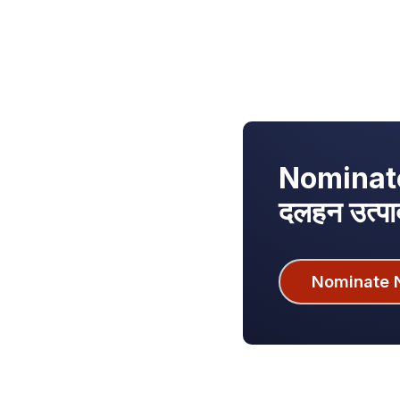
Nominate 
दलहन उत्प
Nominate 